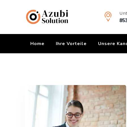
Skip
to
Unt
content
853
Home
Ihre Vorteile
Unsere Kan